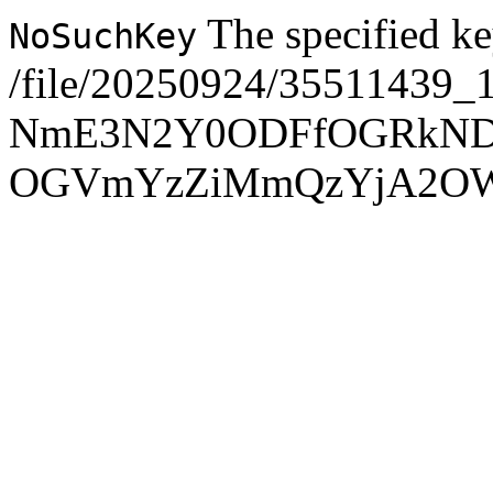
The specified ke
NoSuchKey
/file/20250924/35511439_
NmE3N2Y0ODFfOGRkND
OGVmYzZiMmQzYjA2O